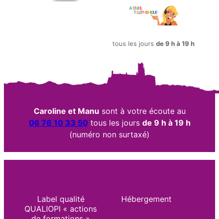
tous les jours
de 9 h à 19 h
Caroline et Manu
sont à votre écoute au
06 76 10 33 50
tous les jours
de 9 h à 19 h
(numéro non surtaxé)
Label qualité
Hébergement
QUALIOPI « actions
de formations »