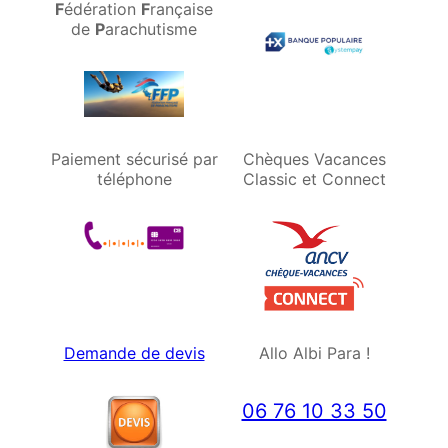
F
édération
F
rançaise
de
P
arachutisme
Paiement sécurisé par
Chèques Vacances
téléphone
Classic et Connect
Demande de devis
Allo Albi Para !
06 76 10 33 50