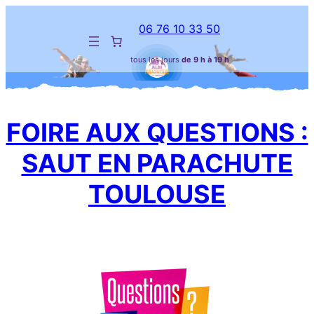
Aller
au
06 76 10 33 50
contenu
tous les jours
de 9 h à 19 h
FOIRE AUX QUESTIONS :
SAUT EN PARACHUTE
TOULOUSE