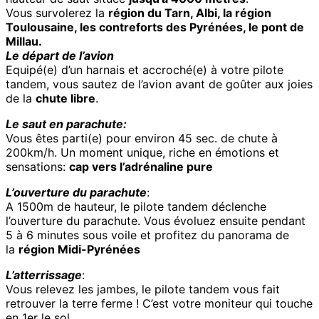
Vous survolerez la
région du Tarn, Albi, la région
Toulousaine, les contreforts des Pyrénées, le pont de
Millau.
Le départ de l’avion
Equipé(e) d’un harnais et accroché(e) à votre pilote
tandem, vous sautez de l’avion avant de goûter aux joies
de la
chute libre
.
Le saut
en parachute:
Vous êtes parti(e) pour environ 45 sec. de chute à
200km/h. Un moment unique, riche en émotions et
sensations:
cap vers l’adrénaline pure
L’ouverture du parachute
:
A 1500m de hauteur, le pilote tandem déclenche
l’ouverture du parachute. Vous évoluez ensuite pendant
5 à 6 minutes sous voile et profitez du panorama de
la
région Midi-Pyrénées
L’atterrissage
:
Vous relevez les jambes, le pilote tandem vous fait
retrouver la terre ferme ! C’est votre moniteur qui touche
en 1er le sol.