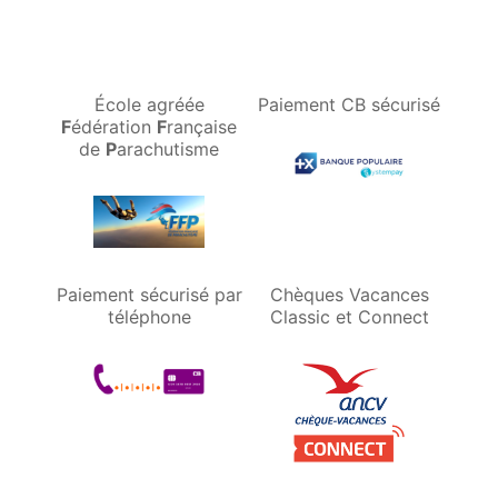
École agréée
Paiement CB sécurisé
F
édération
F
rançaise
de
P
arachutisme
Paiement sécurisé par
Chèques Vacances
téléphone
Classic et Connect