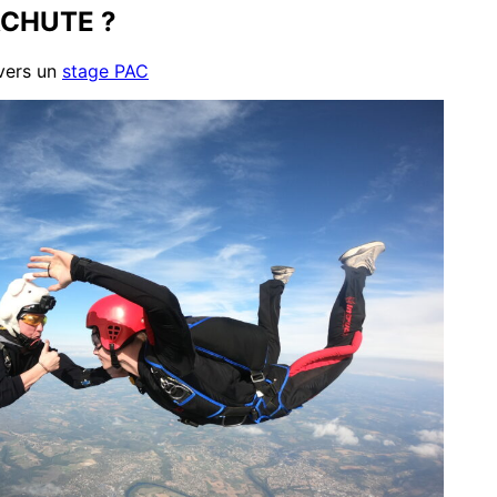
ACHUTE ?
 vers un
stage PAC