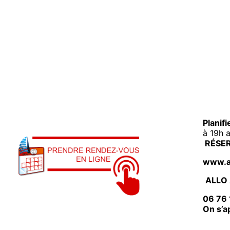
Planif
à 19h 
RÉSER
www.al
ALLO 
06 76 
On s’a